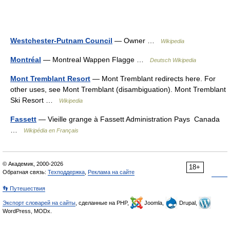
Westchester-Putnam Council
— Owner …
Wikipedia
Montréal
— Montreal Wappen Flagge …
Deutsch Wikipedia
Mont Tremblant Resort
— Mont Tremblant redirects here. For
other uses, see Mont Tremblant (disambiguation). Mont Tremblant
Ski Resort …
Wikipedia
Fassett
— Vieille grange à Fassett Administration Pays Canada
…
Wikipédia en Français
© Академик, 2000-2026
18+
Обратная связь:
Техподдержка
,
Реклама на сайте
👣 Путешествия
Экспорт словарей на сайты
, сделанные на PHP,
Joomla,
Drupal,
WordPress, MODx.