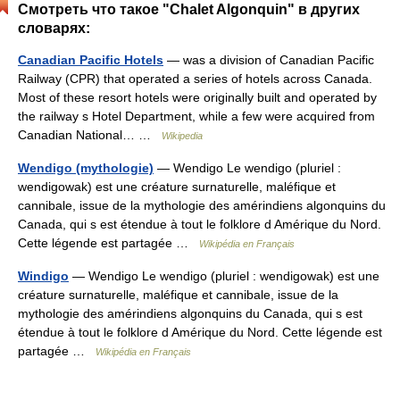
Смотреть что такое "Chalet Algonquin" в других
словарях:
Canadian Pacific Hotels
— was a division of Canadian Pacific
Railway (CPR) that operated a series of hotels across Canada.
Most of these resort hotels were originally built and operated by
the railway s Hotel Department, while a few were acquired from
Canadian National… …
Wikipedia
Wendigo (mythologie)
— Wendigo Le wendigo (pluriel :
wendigowak) est une créature surnaturelle, maléfique et
cannibale, issue de la mythologie des amérindiens algonquins du
Canada, qui s est étendue à tout le folklore d Amérique du Nord.
Cette légende est partagée …
Wikipédia en Français
Windigo
— Wendigo Le wendigo (pluriel : wendigowak) est une
créature surnaturelle, maléfique et cannibale, issue de la
mythologie des amérindiens algonquins du Canada, qui s est
étendue à tout le folklore d Amérique du Nord. Cette légende est
partagée …
Wikipédia en Français