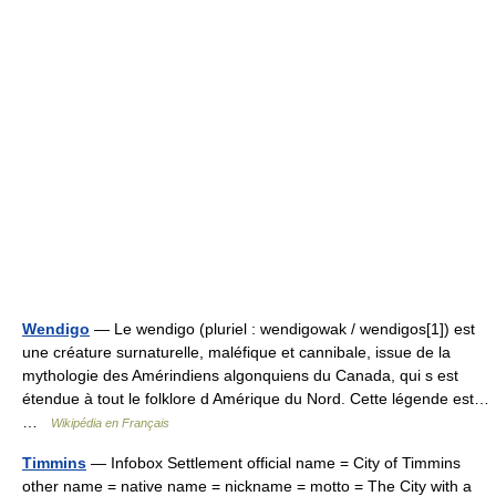
Wendigo
— Le wendigo (pluriel : wendigowak / wendigos[1]) est
une créature surnaturelle, maléfique et cannibale, issue de la
mythologie des Amérindiens algonquiens du Canada, qui s est
étendue à tout le folklore d Amérique du Nord. Cette légende est…
…
Wikipédia en Français
Timmins
— Infobox Settlement official name = City of Timmins
other name = native name = nickname = motto = The City with a